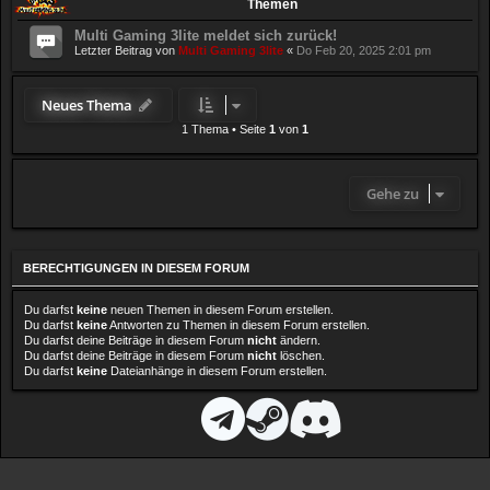
Themen
Multi Gaming 3lite meldet sich zurück!
Letzter Beitrag von
Multi Gaming 3lite
«
Do Feb 20, 2025 2:01 pm
Neues Thema
1 Thema
•
Seite
1
von
1
Gehe zu
BERECHTIGUNGEN IN DIESEM FORUM
Du darfst
keine
neuen Themen in diesem Forum erstellen.
Du darfst
keine
Antworten zu Themen in diesem Forum erstellen.
Du darfst deine Beiträge in diesem Forum
nicht
ändern.
Du darfst deine Beiträge in diesem Forum
nicht
löschen.
Du darfst
keine
Dateianhänge in diesem Forum erstellen.
D
T
S
D
i
e
t
i