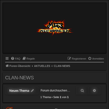
FAQ
Regeln
Registrieren
Anmelden
Foren-Übersicht
AKTUELLES
CLAN-NEWS
CLAN-NEWS
Suche
Erweiter
Neues Thema
1 Thema
•
Seite
1
von
1