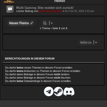
Themen
Multi Gaming 3lite meldet sich zurück!
Letzter Beitrag von
Multi Gaming 3lite
«
Do Feb 20, 2025 2:01 pm
Neues Thema
1 Thema
•
Seite
1
von
1
Gehe zu
BERECHTIGUNGEN IN DIESEM FORUM
Du darfst
keine
neuen Themen in diesem Forum erstellen.
Du darfst
keine
Antworten zu Themen in diesem Forum erstellen.
Du darfst deine Beiträge in diesem Forum
nicht
ändern.
Du darfst deine Beiträge in diesem Forum
nicht
löschen.
Du darfst
keine
Dateianhänge in diesem Forum erstellen.
D
T
S
D
i
e
t
i