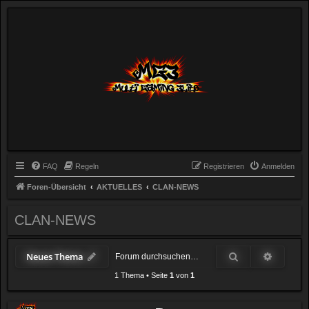
FAQ
Regeln
Registrieren
Anmelden
Foren-Übersicht
AKTUELLES
CLAN-NEWS
CLAN-NEWS
Suche
Erweiter
Neues Thema
1 Thema
•
Seite
1
von
1