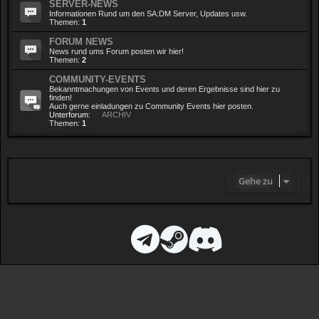
SERVER-NEWS
Informationen Rund um den SA:DM Server, Updates usw.
Themen:
1
FORUM NEWS
News rund ums Forum posten wir hier!
Themen:
2
COMMUNITY-EVENTS
Bekanntmachungen von Events und deren Ergebnisse sind hier zu
finden!
Auch gerne einladungen zu Community Events hier posten.
Unterforum:
ARCHIV
Themen:
1
Gehe zu
D
T
S
D
i
e
t
i
s
l
e
s