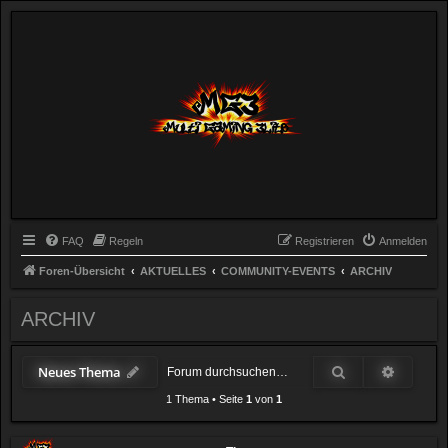
FAQ
Regeln
Registrieren
Anmelden
Foren-Übersicht
AKTUELLES
COMMUNITY-EVENTS
ARCHIV
ARCHIV
Suche
Erweiter
Neues Thema
1 Thema
•
Seite
1
von
1