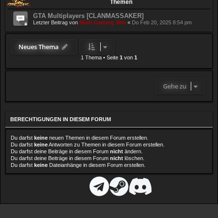
Themen
GTA Multiplayers [CLANMASSAKER]
Letzter Beitrag von
Multi Gaming 3lite
«
Do Feb 20, 2025 8:54 pm
Neues Thema
1 Thema
•
Seite
1
von
1
Gehe zu
BERECHTIGUNGEN IN DIESEM FORUM
Du darfst
keine
neuen Themen in diesem Forum erstellen.
Du darfst
keine
Antworten zu Themen in diesem Forum erstellen.
Du darfst deine Beiträge in diesem Forum
nicht
ändern.
Du darfst deine Beiträge in diesem Forum
nicht
löschen.
Du darfst
keine
Dateianhänge in diesem Forum erstellen.
D
T
S
D
i
e
t
i