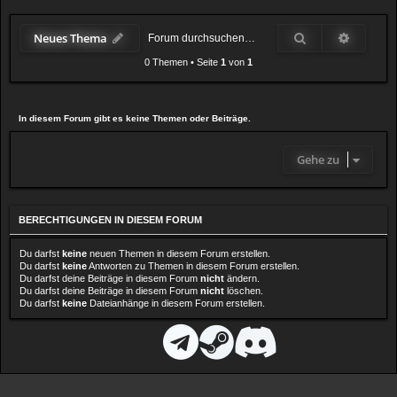
Suche
Erweiter
Neues Thema
0 Themen
•
Seite
1
von
1
In diesem Forum gibt es keine Themen oder Beiträge.
Gehe zu
BERECHTIGUNGEN IN DIESEM FORUM
Du darfst
keine
neuen Themen in diesem Forum erstellen.
Du darfst
keine
Antworten zu Themen in diesem Forum erstellen.
Du darfst deine Beiträge in diesem Forum
nicht
ändern.
Du darfst deine Beiträge in diesem Forum
nicht
löschen.
Du darfst
keine
Dateianhänge in diesem Forum erstellen.
D
T
S
D
i
e
t
i