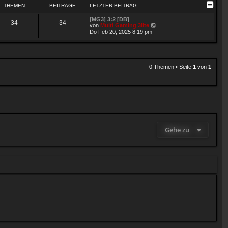
THEMEN
BEITRÄGE
LETZTER BEITRAG
[MG3] 3:2 [DB]
34
34
N
von
Multi Gaming 3lite
e
Do Feb 20, 2025 8:19 pm
u
e
s
t
e
0 Themen
•
Seite
1
von
1
r
B
e
i
t
r
a
g
Gehe zu