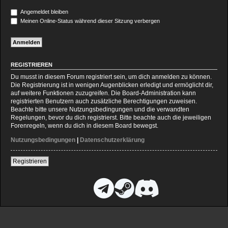
Angemeldet bleiben
Meinen Online-Status während dieser Sitzung verbergen
REGISTRIEREN
Du musst in diesem Forum registriert sein, um dich anmelden zu können.
Die Registrierung ist in wenigen Augenblicken erledigt und ermöglicht dir,
auf weitere Funktionen zuzugreifen. Die Board-Administration kann
registrierten Benutzern auch zusätzliche Berechtigungen zuweisen.
Beachte bitte unsere Nutzungsbedingungen und die verwandten
Regelungen, bevor du dich registrierst. Bitte beachte auch die jeweiligen
Forenregeln, wenn du dich in diesem Board bewegst.
Nutzungsbedingungen
|
Datenschutzerklärung
Registrieren
D
T
S
D
i
e
t
i